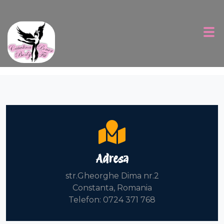
Adresa
str.Gheorghe Dima nr.2
Constanta, Romania
Telefon: 0724 371 768