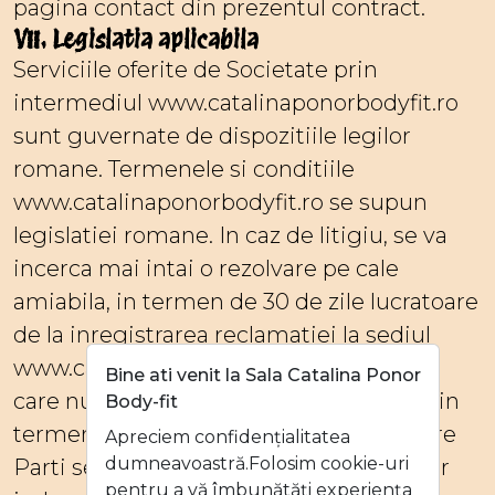
pagina contact din prezentul contract.
VII. Legislatia aplicabila
Serviciile oferite de Societate prin
intermediul www.catalinaponorbodyfit.ro
sunt guvernate de dispozitiile legilor
romane. Termenele si conditiile
www.catalinaponorbodyfit.ro se supun
legislatiei romane. In caz de litigiu, se va
incerca mai intai o rezolvare pe cale
amiabila, in termen de 30 de zile lucratoare
de la inregistrarea reclamatiei la sediul
www.catalinaponorbodyfit.ro. In cazul in
Bine ati venit la Sala Catalina Ponor
care nu se poate ajunge la o intelegere in
Body-fit
termenul precizat anterior, litigiile dintre
Apreciem confidențialitatea
dumneavoastră.Folosim cookie-uri
Parti se vor supune rezolvarii instantelor
pentru a vă îmbunătăți experiența