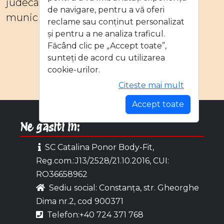
judecatoreasti competente de pe raza
de navigare, pentru a vă oferi
municipiului Constanta.
reclame sau conținut personalizat
și pentru a ne analiza traficul.
Făcând clic pe „Accept toate”,
sunteți de acord cu utilizarea
cookie-urilor.
Citeste mai mult
Accept toate
Ne gasiti in:
SC Catalina Ponor Body-Fit,
Reg.com.:J13/2528/21.10.2016, CUI:
RO36658962
Sediu social: Constanța, str. Gheorghe
Dima nr.2, cod 900371
Telefon:+40 724 371 768