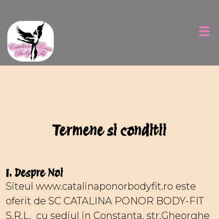
Termene si conditii
I. Despre Noi
Siteul www.catalinaponorbodyfit.ro este
oferit de SC CATALINA PONOR BODY-FIT
S.R.L. cu sediul in Constanta, str.Gheorghe